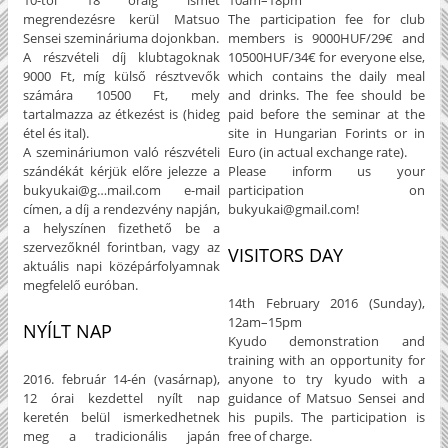
10-től 18 óráig ismét
10am–18pm
megrendezésre kerül Matsuo
The participation fee for club
Sensei szemináriuma dojonkban.
members is 9000HUF/29€ and
A részvételi díj klubtagoknak
10500HUF/34€ for everyone else,
9000 Ft, míg külső résztvevők
which contains the daily meal
számára 10500 Ft, mely
and drinks. The fee should be
tartalmazza az étkezést is (hideg
paid before the seminar at the
étel és ital).
site in Hungarian Forints or in
A szemináriumon való részvételi
Euro (in actual exchange rate).
szándékát kérjük előre jelezze a
Please inform us your
bukyukai@g
…
mail.com e-mail
participation on
címen, a díj a rendezvény napján,
bukyukai@gmail.com!
a helyszínen fizethető be a
szervezőknél forintban, vagy az
VISITORS DAY
aktuális napi középárfolyamnak
megfelelő euróban.
14th February 2016 (Sunday),
12am–15pm
NYÍLT NAP
Kyudo demonstration and
training with an opportunity for
2016. február 14-én (vasárnap),
anyone to try kyudo with a
12 órai kezdettel nyílt nap
guidance of Matsuo Sensei and
keretén belül ismerkedhetnek
his pupils. The participation is
meg a tradicionális japán
free of charge.