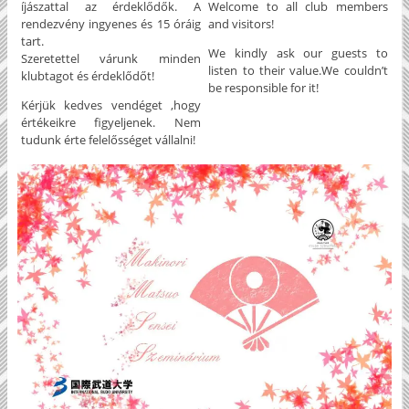
íjászattal az érdeklődők. A
Welcome to all club members
rendezvény ingyenes és 15 óráig
and visitors!
tart.
We kindly ask our guests to
Szeretettel várunk minden
listen to their value.We couldn’t
klubtagot és érdeklődőt!
be responsible for it!
Kérjük kedves vendéget ,hogy
értékeikre figyeljenek. Nem
tudunk érte felelősséget vállalni!