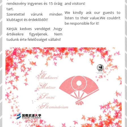
rendezvény ingyenes és 15 óráig
and visitors!
tart.
We kindly ask our guests to
Szeretettel várunk minden
listen to their value.We couldn’t
klubtagot és érdeklődőt!
be responsible for it!
Kérjük kedves vendéget ,hogy
értékeikre figyeljenek. Nem
tudunk érte felelősséget vállalni!