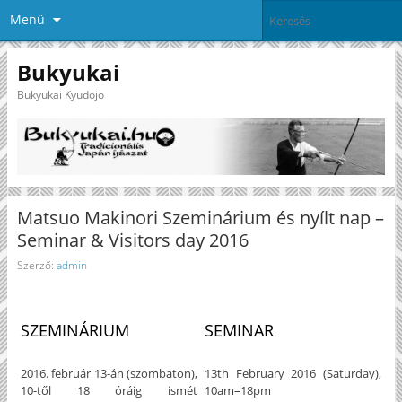
Menü
Bukyukai
Bukyukai Kyudojo
Matsuo Makinori Szeminárium és nyílt nap –
Seminar & Visitors day 2016
Szerző:
admin
SZEMINÁRIUM
SEMINAR
2016. február 13-án (szombaton),
13th February 2016 (Saturday),
10-től 18 óráig ismét
10am–18pm