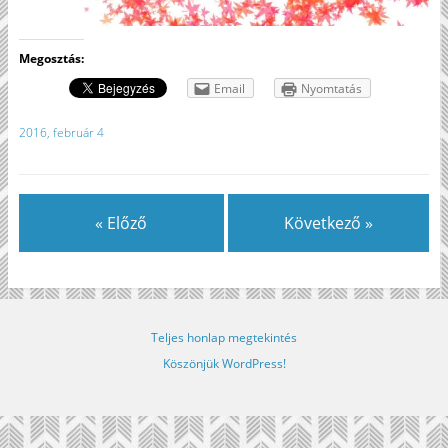
Megosztás:
Email
Nyomtatás
2016, február 4
« Előző
Következő »
Teljes honlap megtekintés
Köszönjük WordPress!