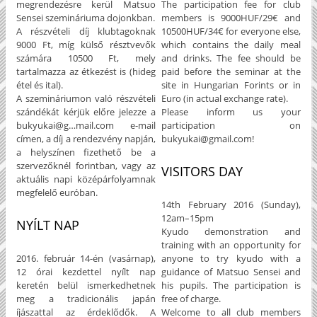
megrendezésre kerül Matsuo
The participation fee for club
Sensei szemináriuma dojonkban.
members is 9000HUF/29€ and
A részvételi díj klubtagoknak
10500HUF/34€ for everyone else,
9000 Ft, míg külső résztvevők
which contains the daily meal
számára 10500 Ft, mely
and drinks. The fee should be
tartalmazza az étkezést is (hideg
paid before the seminar at the
étel és ital).
site in Hungarian Forints or in
A szemináriumon való részvételi
Euro (in actual exchange rate).
szándékát kérjük előre jelezze a
Please inform us your
bukyukai@g
…
mail.com e-mail
participation on
címen, a díj a rendezvény napján,
bukyukai@gmail.com!
a helyszínen fizethető be a
szervezőknél forintban, vagy az
VISITORS DAY
aktuális napi középárfolyamnak
megfelelő euróban.
14th February 2016 (Sunday),
12am–15pm
NYÍLT NAP
Kyudo demonstration and
training with an opportunity for
2016. február 14-én (vasárnap),
anyone to try kyudo with a
12 órai kezdettel nyílt nap
guidance of Matsuo Sensei and
keretén belül ismerkedhetnek
his pupils. The participation is
meg a tradicionális japán
free of charge.
íjászattal az érdeklődők. A
Welcome to all club members