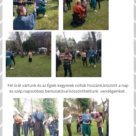
Fél órát vártunk és az Égiek kegyesek voltak hozzánk,kisütött a nap
és szép,napsütéses bemutatóval köszönthettünk vendégeinket .