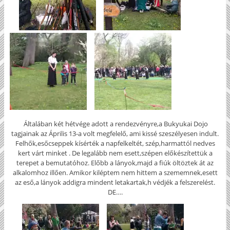
Általában két hétvége adott a rendezvényre,a Bukyukai Dojo
tagjainak az Április 13-a volt megfelelő, ami kissé szeszélyesen indult.
Felhők,esőcseppek kísérték a napfelkeltét, szép,harmattól nedves
kert várt minket . De legalább nem esett,szépen előkészítettük a
terepet a bemutatóhoz. Előbb a lányok,majd a fiúk öltöztek át az
alkalomhoz illően. Amikor kiléptem nem hittem a szememnek,esett
az eső,a lányok addigra mindent letakartak,h védjék a felszerelést.
DE….