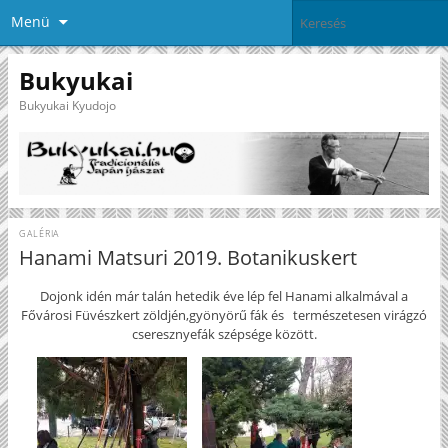
Menü
Bukyukai
Bukyukai Kyudojo
GALÉRIA
Hanami Matsuri 2019. Botanikuskert
Dojonk idén már talán hetedik éve lép fel Hanami alkalmával a
Fővárosi Füvészkert zöldjén,gyönyörű fák és természetesen virágzó
cseresznyefák szépsége között.