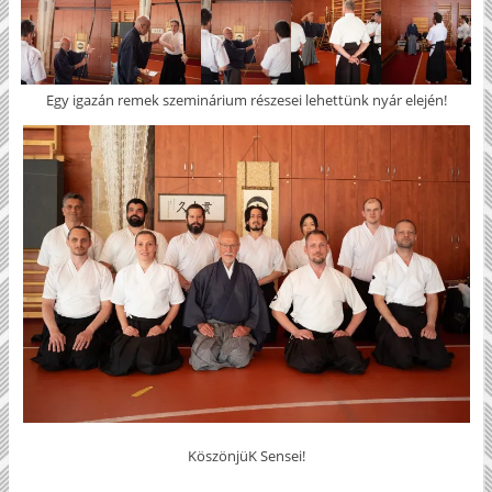
Egy igazán remek szeminárium részesei lehettünk nyár elején!
KöszönjüK Sensei!