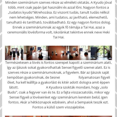
Minden szeminárium szerves része az elméleti oktatás. A Kyudo jóval
több, mint csak japán íjat használni és azzal lőni. Nagyon fontos a
„tudatos kyudo”létrehozása. Ez viszont tudás, tanult tudás nélkül
nem lehetséges. Minden, ami tudatos, az javítható, elemezhető,
tanulható és tanítható, továbbadható. Ez egy nagyon fontos dolog.
Ennek a szemináriumnak az egyik fő témája a Tai Hai, azaz a
ceremoniális lövésforma volt, iskolánkat tekintve ennek neve Heki
Tai Hai.
Természetesen a lövés is fontos szerepet kapott a szeminárium alatt,
így az íjászok sokat gyakorolhattak Sensei figyelő szemei alatt. Ez is
szerves része a szemináriumoknak, a figyelem. Bár az íjászok saját
tempóban gyakorolnak, de Sesnei folyamatosan figyeli
őket, ha kell leállítja a gyakorlást és kitér adott dologra amit éppen
látott. A Kyudora szokták mondani, hogy „solo
Budo”, csak a fegyver van és te. Ez a fajta visszacsatolás, mikor egy
Sensei figyeli a lövéseinket egy szeminárium keretein belül, igen
fontos. Akár a hétköznapok edzésein, ahol a Sempaiok teszik ezt.
Fontos a külső szem visszajelzése.