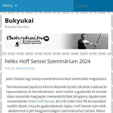
Menü
Bukyukai
Bukyukai Kyudojo
Feliks Hoff Sensei Szeminárium 2024
Szerző:
Károlyi Tamás
Jelen írásban egy tavalyi szemináriumunkat szeretnénk megosztani.
Természetesen japánon kívül is léteznek Kyudo oktatók tudással és
tapasztalattal, és természetesen ezen tudást a gyakorlás és tanulás
útján szerezték meg japán mesterektől,őket látogatva. Egyike ezen
mestereknek
Feliks Hoff Sensei
, aki már több mint fél évszázaddal
ezelőtt lépett a Kyudo gyakorlásának útjára. Hoff Sesnei már több
alkalommal is járt Magyarországon szemináriumot tartani, illetve