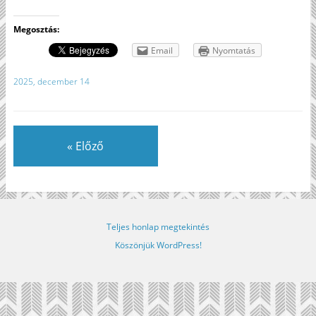
Megosztás:
Email
Nyomtatás
2025, december 14
« Előző
Teljes honlap megtekintés
Köszönjük WordPress!