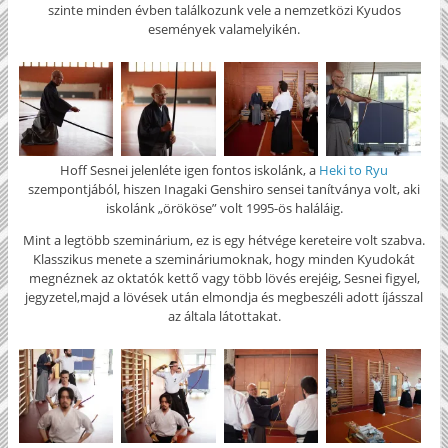
szinte minden évben találkozunk vele a nemzetközi Kyudos
események valamelyikén.
Hoff Sesnei jelenléte igen fontos iskolánk, a
Heki to Ryu
szempontjából, hiszen Inagaki Genshiro sensei tanítványa volt, aki
iskolánk „örököse” volt 1995-ös haláláig.
Mint a legtöbb szeminárium, ez is egy hétvége kereteire volt szabva.
Klasszikus menete a szemináriumoknak, hogy minden Kyudokát
megnéznek az oktatók kettő vagy több lövés erejéig, Sesnei figyel,
jegyzetel,majd a lövések után elmondja és megbeszéli adott íjásszal
az általa látottakat.